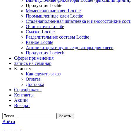
Вал-втулочные фиксаторы Loctite (фиксация цилин
Продукция Loctite
Моментальные клеи Loctite
Промышленные клеи Loctite
Сталенаполненная шпатлевка и износостойкие сос
Очистители Loctite
Смазки Loctite
Разделительные составы Loctite
Разное Loctite
Аппликаторы и ручные дозаторы для клеев
Продукция Loctech
Сферы применения
Запись на семинар
Клиенту
Как сделать заказ
Оплата
Доставка
Сертификаты
Контакты
Акции
Возврат
Войти