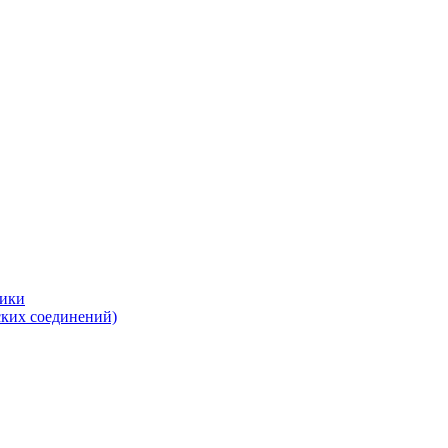
тики
ских соединений)