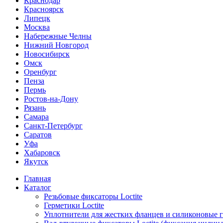
Краснодар
Красноярск
Липецк
Москва
Набережные Челны
Нижний Новгород
Новосибирск
Омск
Оренбург
Пенза
Пермь
Ростов-на-Дону
Рязань
Самара
Санкт-Петербург
Саратов
Уфа
Хабаровск
Якутск
Главная
Каталог
Резьбовые фиксаторы Loctite
Герметики Loctite
Уплотнители для жестких фланцев и силиконовые 