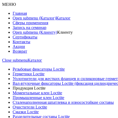
МЕНЮ
Главная
Open submenu (Каталог)
Каталог
Сферы применения
Запись на семинар
Open submenu (Клиенту)
Клиенту
Сертификаты
Контакты
Акции
Возврат
Close submenu
Каталог
Резьбовые фиксаторы Loctite
Герметики Loctite
Уплотнители для жестких фланцев и силиконовые герме
Вал-втулочные фиксаторы Loctite (фиксация цилиндриче
Продукция Loctite
Моментальные клеи Loctite
Промышленные клеи Loctite
Сталенаполненная шпатлевка и износостойкие составы
Очистители Loctite
Смазки Loctite
Разделительные составы Loctite