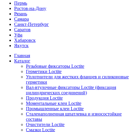
Пермь
Ростов-на-Дону
Рязань
Самара
Санкт-Петербург
Саратов
Уфа
Хабаровск
Якутск
Главная
Каталог
Резьбовые фиксаторы Loctite
Герметики Loctite
Уплотнители для жестких фланцев и силиконовые
герметики
Вал-втулочные фиксаторы Loctite (фиксация
цилиндрических соединений)
Продукция Loctite
Моментальные клеи Loctite
Промышленные клеи Loctite
Сталенаполненная шпатлевка и износостойкие
составы
Очистители Loctite
Смазки Loctite