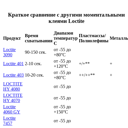
Краткое сравнение с другими моментальными
клеями Loctite
Диапазон
Время
Пластмассы/
Продукт
температур
Металл
схватывания
Полиолефины
С
Loctite
от -55 до
90-150 сек.
3090
+80°C
от -55 до
Loctite 401
2-10 сек.
+/+**
+
+120°C
от -55 до
Loctite 403
10-20 сек.
++/++**
+
+80°C
LOCTITE
от -55 до
HY 4080
LOCTITE
от -55 до
HY 4070
Loctite
от -55 до
4060 GY
+150°C
Loctite
от -55 до
7457