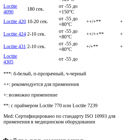
Loctite
от -55 до
180 сек.
4090
+150°C
от -55 до
Loctite 420
10-20 сек.
++/+**
+
+80°C
от -55 до
Loctite 424
2-10 сек.
++/++**
+
+80°C
от -55 до
Loctite 431
2-10 сек.
+/+**
+
+80°C
Loctite
от -55 до
4305
***: б-белый, п-прозрачный, ч-черный
++: рекомендуется для применения
+: возможно применение
**: с праймером Loctite 770 или Loctite 7239
Med: Сертифицировано по стандарту ISO 10993 для
применения в медицинском оборудовании