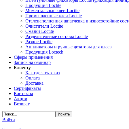
Вал-втулочные фиксаторы Loctite (фиксация цилин
Продукция Loctite
Моментальные клеи Loctite
Промышленные клеи Loctite
Сталенаполненная шпатлевка и износостойкие сос
Очистители Loctite
Смазки Loctite
Разделительные составы Loctite
Разное Loctite
Аппликаторы и ручные дозаторы для клеев
Продукция Loctech
Сферы применения
Запись на семинар
Клиенту
Как сделать заказ
Оплата
Доставка
Сертификаты
Контакты
Акции
Возврат
Войти