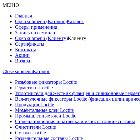
МЕНЮ
Главная
Open submenu (Каталог)
Каталог
Сферы применения
Запись на семинар
Open submenu (Клиенту)
Клиенту
Сертификаты
Контакты
Акции
Возврат
Close submenu
Каталог
Резьбовые фиксаторы Loctite
Герметики Loctite
Уплотнители для жестких фланцев и силиконовые герме
Вал-втулочные фиксаторы Loctite (фиксация цилиндриче
Продукция Loctite
Моментальные клеи Loctite
Промышленные клеи Loctite
Сталенаполненная шпатлевка и износостойкие составы
Очистители Loctite
Смазки Loctite
Разделительные составы Loctite