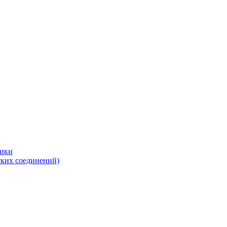
тики
ских соединений)