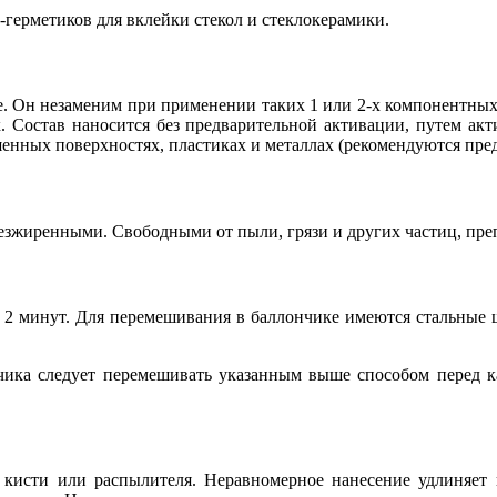
-герметиков для вклейки стекол и стеклокерамики.
ике. Он незаменим при применении таких 1 или 2-х компонентных
угих. Состав наносится без предварительной активации, путем а
енных поверхностях, пластиках и металлах (рекомендуются пре
езжиренными. Свободными от пыли, грязи и других частиц, пре
2 минут. Для перемешивания в баллончике имеются стальные ш
нчика следует перемешивать указанным выше способом перед к
, кисти или распылителя. Неравномерное нанесение удлиняет