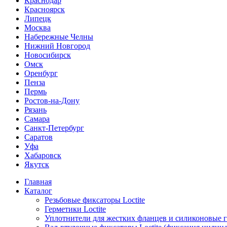
Краснодар
Красноярск
Липецк
Москва
Набережные Челны
Нижний Новгород
Новосибирск
Омск
Оренбург
Пенза
Пермь
Ростов-на-Дону
Рязань
Самара
Санкт-Петербург
Саратов
Уфа
Хабаровск
Якутск
Главная
Каталог
Резьбовые фиксаторы Loctite
Герметики Loctite
Уплотнители для жестких фланцев и силиконовые 