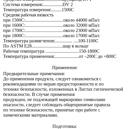
Cистема измерения:.................DV 2
Температура измерения:.........1500С
Средняя рабочая вязкость
при 1500С:.................................около 44000 мПа/с
при 1600С:.................................около 32000 мПа/с
при 1700С:.................................около 23000 мПа/с
при 1800С:.................................около 17000 мПа/с
Температура размягчения:............... ....100-1100С
По ASTM E28...........................шар в кольце
Рабочая температура .............................150-1800С
Температура применения:.....................от –200С до +800С
Применение
Предварительные примечания:
До применения продукта, следует ознакомиться с
рекомендациями по мерам предосторожности и по
технике безопасности, изложенных в Листах гигиенической
безопасности. В случае применения
продукции, не подлежащей маркировке символами
опасности, следует соблюдать общепринятые правила
по технике безопасности, принятые при работе с
химическими материалами.
Подготовка: