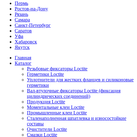
Пермь
Ростов-на-Дону
Рязань
Самара
Санкт-Петербург
Саратов
Уфа
Хабаровск
Якутск
Главная
Каталог
Резьбовые фиксаторы Loctite
Герметики Loctite
Уплотнители для жестких фланцев и силиконовые
герметики
Вал-втулочные фиксаторы Loctite (фиксация
цилиндрических соединений)
Продукция Loctite
Моментальные клеи Loctite
Промышленные клеи Loctite
Сталенаполненная шпатлевка и износостойкие
составы
Очистители Loctite
Смазки Loctite