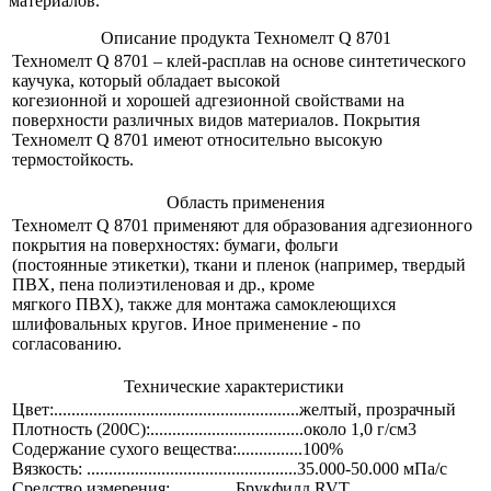
материалов.
Описание продукта Техномелт Q 8701
Техномелт Q 8701 – клей-расплав на основе синтетического
каучука, который обладает высокой
когезионной и хорошей адгезионной свойствами на
поверхности различных видов материалов. Покрытия
Техномелт Q 8701 имеют относительно высокую
термостойкость.
Область применения
Техномелт Q 8701 применяют для образования адгезионного
покрытия на поверхностях: бумаги, фольги
(постоянные этикетки), ткани и пленок (например, твердый
ПВХ, пена полиэтиленовая и др., кроме
мягкого ПВХ), также для монтажа самоклеющихся
шлифовальных кругов. Иное применение - по
согласованию.
Технические характеристики
Цвет:........................................................желтый, прозрачный
Плотность (200С):...................................около 1,0 г/cм3
Содержание сухого вещества:...............100%
Вязкость: ................................................35.000-50.000 мПа/с
Средство измерения:...............Брукфилд RVT