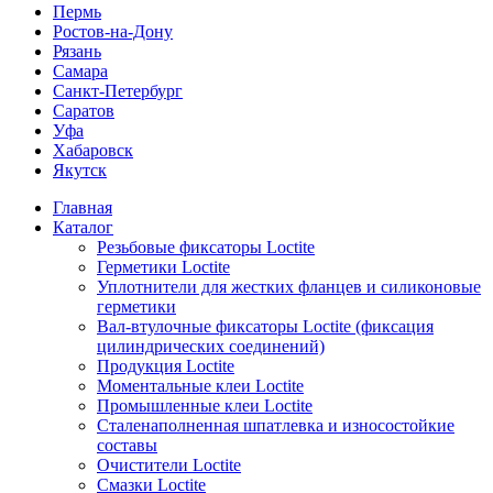
Пермь
Ростов-на-Дону
Рязань
Самара
Санкт-Петербург
Саратов
Уфа
Хабаровск
Якутск
Главная
Каталог
Резьбовые фиксаторы Loctite
Герметики Loctite
Уплотнители для жестких фланцев и силиконовые
герметики
Вал-втулочные фиксаторы Loctite (фиксация
цилиндрических соединений)
Продукция Loctite
Моментальные клеи Loctite
Промышленные клеи Loctite
Сталенаполненная шпатлевка и износостойкие
составы
Очистители Loctite
Смазки Loctite